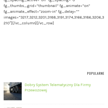
fg_thumbs_grid=”thumbnail” fg_animate=”on”
fg_animate_effect=”zoom-in” fg_delay=””
images=”3217,3212,3201,3188,3191,3174,3166,3186,3206,3
210″][/vc_column][/vc_row]
POPULARNE
Dobry System Telematyczny Dla Firmy
Przewozowej