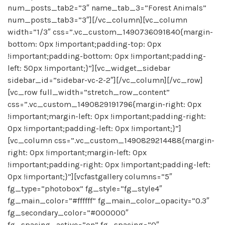
num_posts_tab2=”3″ name_tab_3=”Forest Animals”
num_posts_tab3=”3″][/vc_column][vc_column
width=”1/3″ css=”.vc_custom_1490736091840{margin-
bottom: 0px !important;padding-top: 0px
!important;padding-bottom: 0px !important;padding-
left: 50px !important;}”][vc_widget_sidebar
sidebar_id=”sidebar-vc-2-2″][/vc_column][/vc_row]
[vc_row full_width=”stretch_row_content”
css=”.vc_custom_1490829191796{margin-right: 0px
!important;margin-left: 0px !important;padding-right:
0px !important;padding-left: 0px !important;}”]
[vc_column css=”.vc_custom_1490829214488{margin-
right: 0px !important;margin-left: 0px
!important;padding-right: 0px !important;padding-left:
0px !important;}”][vcfastgallery columns=”5″
fg_type=”photobox” fg_style=”fg_style4″
fg_main_color=”#ffffff” fg_main_color_opacity=”0.3″
fg_secondary_color=”#000000″
fg_spacing_active=”on” fg_spacing=”0″