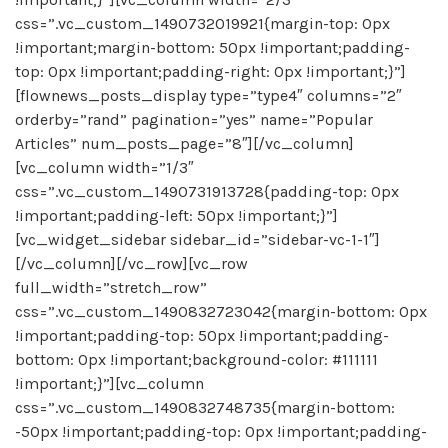
css=”.vc_custom_1490732019921{margin-top: 0px
!important;margin-bottom: 50px !important;padding-
top: 0px !important;padding-right: 0px !important;}”]
[flownews_posts_display type=”type4″ columns=”2″
orderby=”rand” pagination=”yes” name=”Popular
Articles” num_posts_page=”8″][/vc_column]
[vc_column width=”1/3″
css=”.vc_custom_1490731913728{padding-top: 0px
!important;padding-left: 50px !important;}”]
[vc_widget_sidebar sidebar_id=”sidebar-vc-1-1″]
[/vc_column][/vc_row][vc_row
full_width=”stretch_row”
css=”.vc_custom_1490832723042{margin-bottom: 0px
!important;padding-top: 50px !important;padding-
bottom: 0px !important;background-color: #111111
!important;}”][vc_column
css=”.vc_custom_1490832748735{margin-bottom:
-50px !important;padding-top: 0px !important;padding-