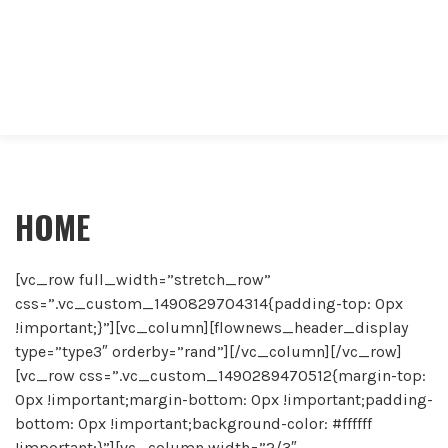
HOME
[vc_row full_width=”stretch_row”
css=”.vc_custom_1490829704314{padding-top: 0px
!important;}”][vc_column][flownews_header_display
type=”type3″ orderby=”rand”][/vc_column][/vc_row]
[vc_row css=”.vc_custom_1490289470512{margin-top:
0px !important;margin-bottom: 0px !important;padding-
bottom: 0px !important;background-color: #ffffff
!important;}”][vc_column width=”2/3″