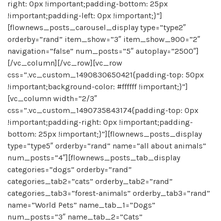
right: 0px !important;padding-bottom: 25px
!important;padding-left: 0px !important;}”]
[flownews_posts_carousel_display type=”type2″
orderby=”rand” item_show=”3″ item_show_900=”2″
navigation=”false” num_posts=”5″ autoplay=”2500″]
[/vc_column][/vc_row][vc_row
css=”.vc_custom_1490830650421{padding-top: 50px
!important;background-color: #ffffff !important;}”]
[vc_column width=”2/3″
css=”.vc_custom_1490735843174{padding-top: 0px
!important;padding-right: 0px !important;padding-
bottom: 25px !important;}”][flownews_posts_display
type=”type5″ orderby=”rand” name=”all about animals”
num_posts=”4″][flownews_posts_tab_display
categories=”dogs” orderby=”rand”
categories_tab2=”cats” orderby_tab2=”rand”
categories_tab3=”forest-animals” orderby_tab3=”rand”
name=”World Pets” name_tab_1=”Dogs”
num_posts=”3″ name_tab_2=”Cats”