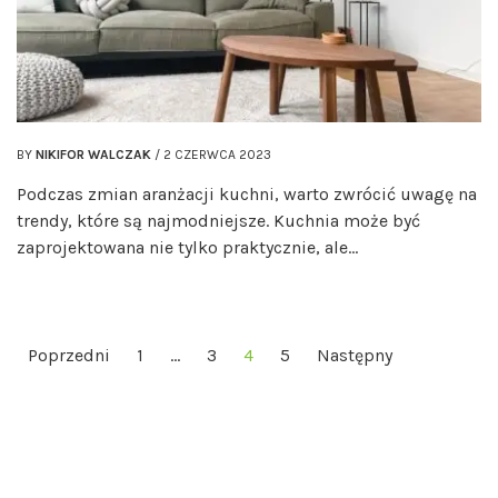
BY
NIKIFOR WALCZAK
/
2 CZERWCA 2023
Podczas zmian aranżacji kuchni, warto zwrócić uwagę na
trendy, które są najmodniejsze. Kuchnia może być
zaprojektowana nie tylko praktycznie, ale…
NAWIGACJA
Poprzedni
1
…
3
4
5
Następny
PO
WPISACH