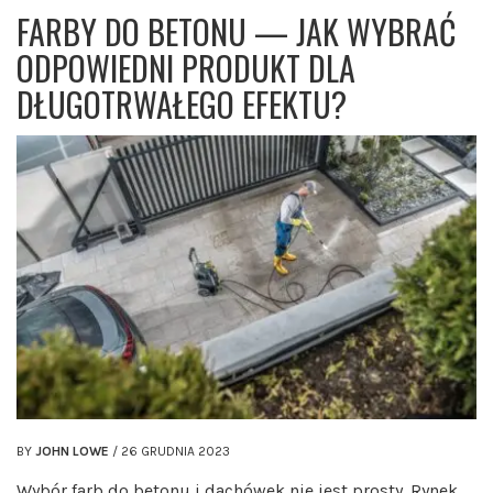
FARBY DO BETONU — JAK WYBRAĆ
ODPOWIEDNI PRODUKT DLA
DŁUGOTRWAŁEGO EFEKTU?
BY
JOHN LOWE
/
26 GRUDNIA 2023
Wybór farb do betonu i dachówek nie jest prosty. Rynek