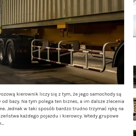
ozową kierownik liczy się z tym, że jego samochody są
 od bazy. Na tym polega ten biznes, a im dalsze zlecenia
lne. Jednak w taki sposób bardzo trudno trzymać rękę na
eczeństwa każdego pojazdu i kierowcy. Wtedy grupowe
h…