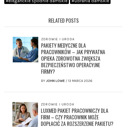
#eleganckie spodnie damskie
#ubrania damskie
RELATED POSTS
ZDROWIE I URODA
PAKIETY MEDYCZNE DLA
PRACOWNIKÓW – JAK PRYWATNA
OPIEKA ZDROWOTNA ZWIĘKSZA
BEZPIECZEŃSTWO OPERACYJNE
FIRMY?
BY
JOHN LOWE
/
13 MARCA 2026
ZDROWIE I URODA
LUXMED PAKIET PRACOWNICZY DLA
FIRM – CZY PRACOWNIK MOŻE
DOPŁACIĆ ZA ROZSZERZENIE PAKIETU?