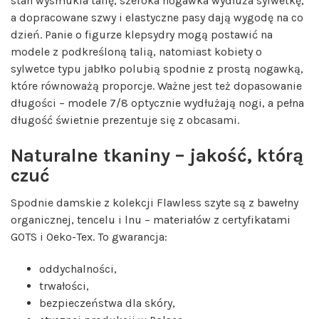
stan wysmukla talię, szeroka nogawka wydłuża sylwetkę,
a dopracowane szwy i elastyczne pasy dają wygodę na co
dzień. Panie o figurze klepsydry mogą postawić na
modele z podkreśloną talią, natomiast kobiety o
sylwetce typu jabłko polubią spodnie z prostą nogawką,
które równoważą proporcje. Ważne jest też dopasowanie
długości – modele 7/8 optycznie wydłużają nogi, a pełna
długość świetnie prezentuje się z obcasami.
Naturalne tkaniny – jakość, którą
czuć
Spodnie damskie z kolekcji Flawless szyte są z bawełny
organicznej, tencelu i lnu – materiałów z certyfikatami
GOTS i Oeko-Tex. To gwarancja:
oddychalności,
trwałości,
bezpieczeństwa dla skóry,