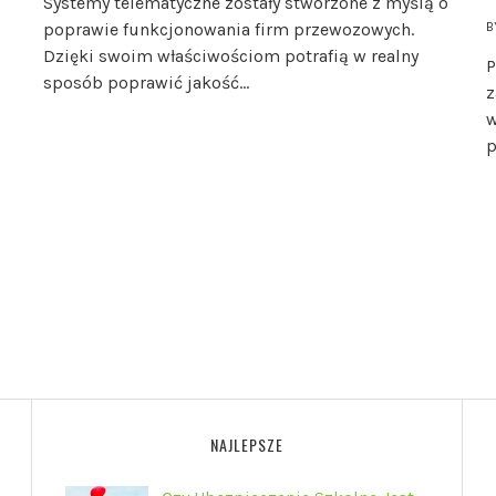
Systemy telematyczne zostały stworzone z myślą o
B
poprawie funkcjonowania firm przewozowych.
Dzięki swoim właściwościom potrafią w realny
P
sposób poprawić jakość…
z
w
p
NAJLEPSZE