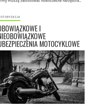
irmy muszą zastosować nowoczesne narzędzia…
OTORYZACJA
OBOWIĄZKOWE I
NIEOBOWIĄZKOWE
UBEZPIECZENIA MOTOCYKLOWE