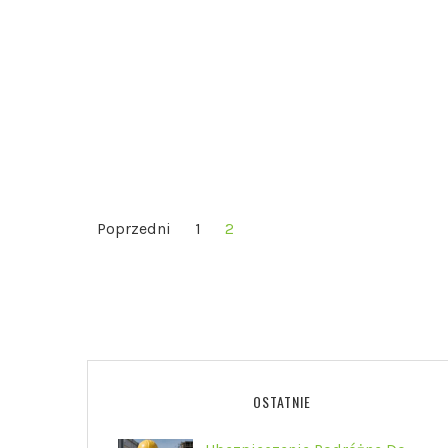
NAWIGACJA
Poprzedni
1
2
PO
WPISACH
OSTATNIE