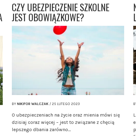
CZY UBEZPIECZENIE SZKOLNE
A
JEST OBOWIĄZKOWE?
BY
NIKIFOR WALCZAK
/
25 LUTEGO 2023
B
O ubezpieczeniach na życie oraz mienia mówi się
L
dzisiaj coraz więcej – jest to związane z chęcią
e
lepszego dbania zarówno…
p