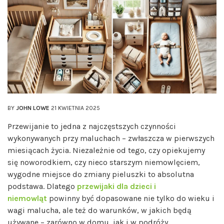
BY
JOHN LOWE
21 KWIETNIA 2025
Przewijanie to jedna z najczęstszych czynności
wykonywanych przy maluchach – zwłaszcza w pierwszych
miesiącach życia. Niezależnie od tego, czy opiekujemy
się noworodkiem, czy nieco starszym niemowlęciem,
wygodne miejsce do zmiany pieluszki to absolutna
podstawa. Dlatego
przewijaki dla dzieci i
niemowląt
powinny być dopasowane nie tylko do wieku i
wagi malucha, ale też do warunków, w jakich będą
używane – zarówno w domu, jak i w podróży.